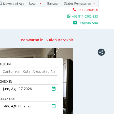
Login
Bantuan
Status Pemesanan
Download App
021 29800800
+62 811-6302-333
cs@via.com
Peawaran ini Sudah Berakhir
TUJUAN
CHECK IN
CHECK OUT