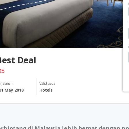
Best Deal
05
rjalanan
Valid pada
 31 May 2018
Hotels
erbintang di Malaysia lebih hemat dengan 