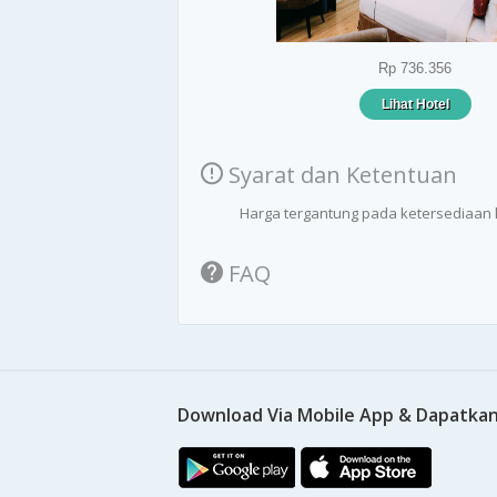
Rp 736.356
Lihat Hotel
Syarat dan Ketentuan
Harga tergantung pada ketersediaan
FAQ
Download Via Mobile App & Dapatkan