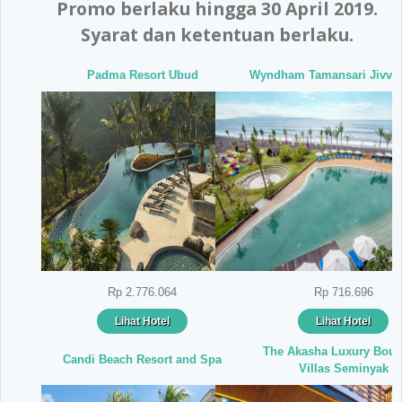
Promo berlaku hingga 30 April 2019.
Syarat dan ketentuan berlaku.
Padma Resort Ubud
Wyndham Tamansari Jivva 
Rp 2.776.064
Rp 716.696
Lihat Hotel
Lihat Hotel
The Akasha Luxury Bout
Candi Beach Resort and Spa
Villas Seminyak