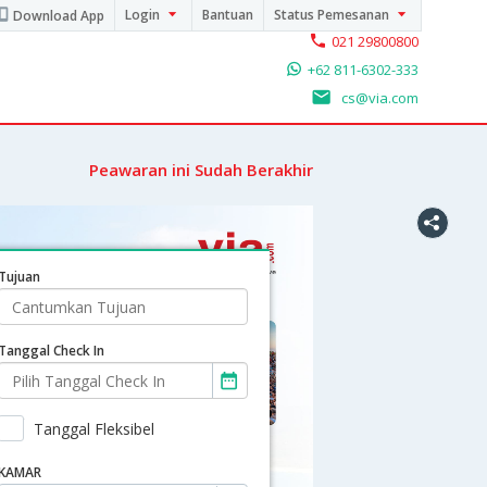
Login
Bantuan
Status Pemesanan
Download App
021 29800800
+62 811-6302-333
cs@via.com
Peawaran ini Sudah Berakhir
Tujuan
Tanggal Check In
Tanggal Fleksibel
KAMAR